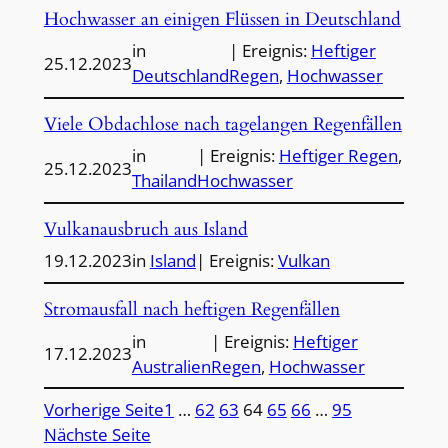
Hochwasser an einigen Flüssen in Deutschland
in
| Ereignis:
Heftiger
25.12.2023
Deutschland
Regen
, 
Hochwasser
Viele Obdachlose nach tagelangen Regenfällen
in
| Ereignis:
Heftiger Regen
, 
25.12.2023
Thailand
Hochwasser
Vulkanausbruch aus Island
19.12.2023
in
Island
| Ereignis:
Vulkan
Stromausfall nach heftigen Regenfällen
in
| Ereignis:
Heftiger
17.12.2023
Australien
Regen
, 
Hochwasser
Vorherige Seite
1
…
62
63
64
65
66
…
95
Nächste Seite