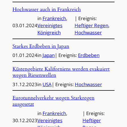
Hochwasser auch in Frankreich
in
Frankreich
, 
| Ereignis:
03.01.2024
Vereinigtes
Heftiger Regen
, 
Königreich
Hochwasser
Starkes Erdbeben in Japan
01.01.2024
in
Japan
| Ereignis:
Erdbeben
Küstengebiete Kaliforniens werden evakuiert
wegen Riesenwellen
31.12.2023
in
USA
| Ereignis:
Hochwasser
Eurotunnelverkehr wegen Starkregen
ausgesetzt
in
Frankreich
, 
| Ereignis:
30.12.2023
Vereinigtes
Heftiger