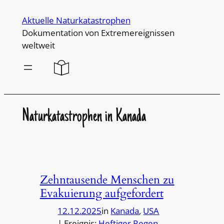
Direkt
Aktuelle Naturkatastrophen
zum
Dokumentation von Extremereignissen
Inhalt
weltweit
wechseln
Naturkatastrophen in Kanada
Zehntausende Menschen zu
Evakuierung aufgefordert
12.12.2025
in
Kanada
, 
USA
| Ereignis:
Heftiger Regen
, 