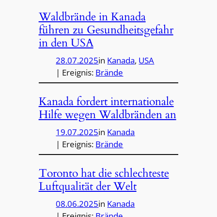
Waldbrände in Kanada
führen zu Gesundheitsgefahr
in den USA
28.07.2025
in
Kanada
, 
USA
| Ereignis:
Brände
Kanada fordert internationale
Hilfe wegen Waldbränden an
19.07.2025
in
Kanada
| Ereignis:
Brände
Toronto hat die schlechteste
Luftqualität der Welt
08.06.2025
in
Kanada
| Ereignis:
Brände