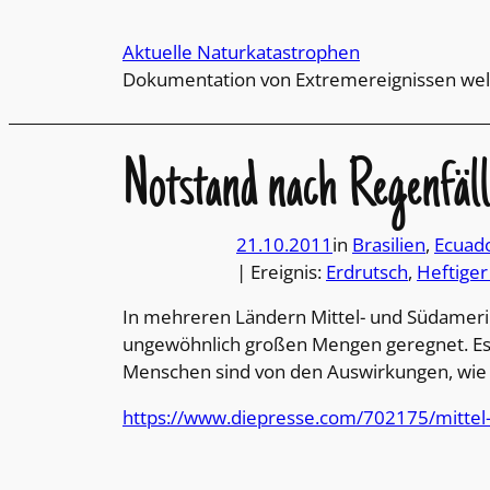
Direkt
zum
Aktuelle Naturkatastrophen
Inhalt
Dokumentation von Extremereignissen wel
wechseln
Notstand nach Regenfäl
21.10.2011
in
Brasilien
, 
Ecuad
| Ereignis:
Erdrutsch
, 
Heftige
In mehreren Ländern Mittel- und Südamerik
ungewöhnlich großen Mengen geregnet. Es 
Menschen sind von den Auswirkungen, wie 
https://www.diepresse.com/702175/mittel