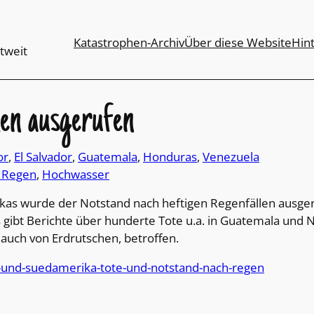
Katastrophen-Archiv
Über diese Website
Hin
tweit
len ausgerufen
or
, 
El Salvador
, 
Guatemala
, 
Honduras
, 
Venezuela
r Regen
, 
Hochwasser
as wurde der Notstand nach heftigen Regenfällen ausgeru
gibt Berichte über hunderte Tote u.a. in Guatemala und
auch von Erdrutschen, betroffen.
-und-suedamerika-tote-und-notstand-nach-regen