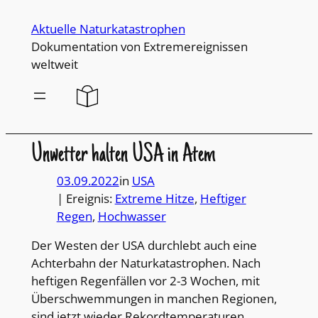
Direkt
Aktuelle Naturkatastrophen
zum
Dokumentation von Extremereignissen
Inhalt
weltweit
wechseln
Unwetter halten USA in Atem
03.09.2022
in
USA
| Ereignis:
Extreme Hitze
, 
Heftiger
Regen
, 
Hochwasser
Der Westen der USA durchlebt auch eine
Achterbahn der Naturkatastrophen. Nach
heftigen Regenfällen vor 2-3 Wochen, mit
Überschwemmungen in manchen Regionen,
sind jetzt wieder Rekordtemperaturen