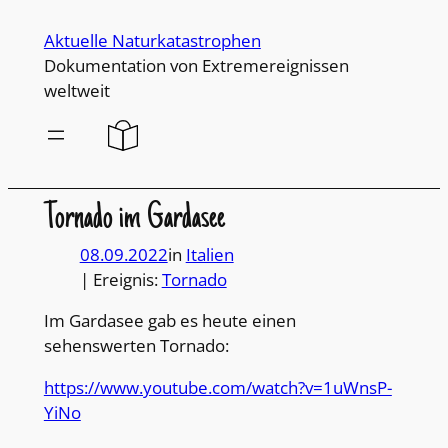
Direkt
Aktuelle Naturkatastrophen
zum
Dokumentation von Extremereignissen
Inhalt
weltweit
wechseln
Tornado im Gardasee
08.09.2022
in
Italien
| Ereignis:
Tornado
Im Gardasee gab es heute einen
sehenswerten Tornado:
https://www.youtube.com/watch?v=1uWnsP-
YiNo