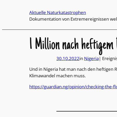
Direkt
zum
Aktuelle Naturkatastrophen
Inhalt
Dokumentation von Extremereignissen wel
wechseln
1 Million nach heftigem
30.10.2022
in
Nigeria
| Ereigni
Und in Nigeria hat man nach den heftigen R
Klimawandel machen muss.
https://guardian.ng/opinion/checking-the-fl