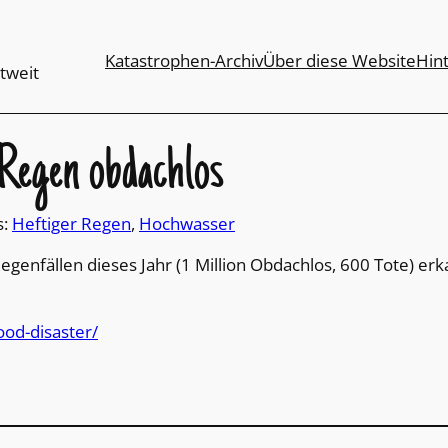
Katastrophen-Archiv
Über diese Website
Hin
tweit
 Regen obdachlos
s:
Heftiger Regen
, 
Hochwasser
egenfällen dieses Jahr (1 Million Obdachlos, 600 Tote) e
ood-disaster/