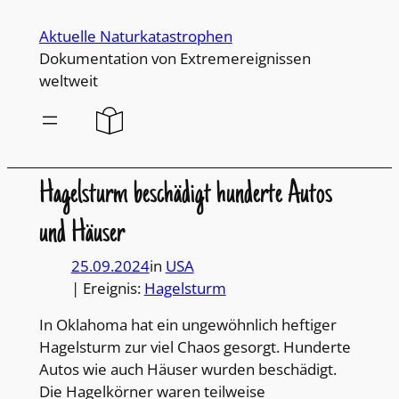
Direkt
Aktuelle Naturkatastrophen
zum
Dokumentation von Extremereignissen
Inhalt
weltweit
wechseln
Hagelsturm beschädigt hunderte Autos
und Häuser
25.09.2024
in
USA
| Ereignis:
Hagelsturm
In Oklahoma hat ein ungewöhnlich heftiger
Hagelsturm zur viel Chaos gesorgt. Hunderte
Autos wie auch Häuser wurden beschädigt.
Die Hagelkörner waren teilweise