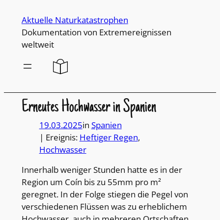
Direkt
Aktuelle Naturkatastrophen
zum
Dokumentation von Extremereignissen
Inhalt
weltweit
wechseln
Erneutes Hochwasser in Spanien
19.03.2025
in
Spanien
| Ereignis:
Heftiger Regen
, 
Hochwasser
Innerhalb weniger Stunden hatte es in der
Region um Coín bis zu 55mm pro m²
geregnet. In der Folge stiegen die Pegel von
verschiedenen Flüssen was zu erheblichem
Hochwasser, auch in mehreren Ortschaften