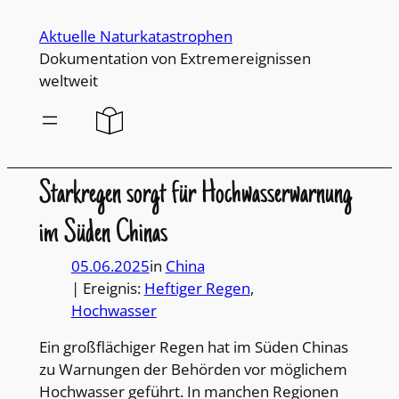
Direkt
Aktuelle Naturkatastrophen
zum
Dokumentation von Extremereignissen
Inhalt
weltweit
wechseln
Starkregen sorgt für Hochwasserwarnung
im Süden Chinas
05.06.2025
in
China
| Ereignis:
Heftiger Regen
, 
Hochwasser
Ein großflächiger Regen hat im Süden Chinas
zu Warnungen der Behörden vor möglichem
Hochwasser geführt. In manchen Regionen