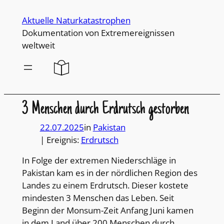
Direkt
Aktuelle Naturkatastrophen
zum
Dokumentation von Extremereignissen
Inhalt
weltweit
wechseln
3 Menschen durch Erdrutsch gestorben
22.07.2025
in
Pakistan
| Ereignis:
Erdrutsch
In Folge der extremen Niederschläge in
Pakistan kam es in der nördlichen Region des
Landes zu einem Erdrutsch. Dieser kostete
mindesten 3 Menschen das Leben. Seit
Beginn der Monsum-Zeit Anfang Juni kamen
in dem Land über 200 Menschen durch