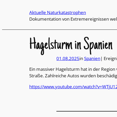
Direkt
zum
Aktuelle Naturkatastrophen
Inhalt
Dokumentation von Extremereignissen wel
wechseln
Hagelsturm in Spanien
01.08.2025
in
Spanien
| Ereign
Ein massiver Hagelsturm hat in der Region 
Straße. Zahlreiche Autos wurden beschädig
https://www.youtube.com/watch?v=WTjU1