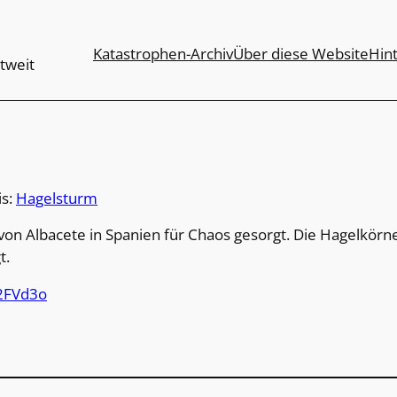
Katastrophen-Archiv
Über diese Website
Hin
tweit
is:
Hagelsturm
von Albacete in Spanien für Chaos gesorgt. Die Hagelkörne
t.
2FVd3o