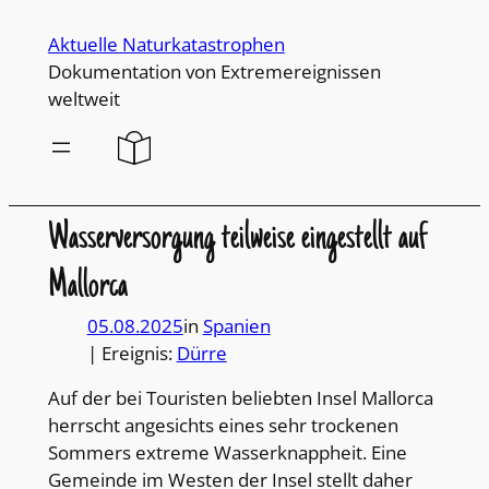
Direkt
Aktuelle Naturkatastrophen
zum
Dokumentation von Extremereignissen
Inhalt
weltweit
wechseln
Wasserversorgung teilweise eingestellt auf
Mallorca
05.08.2025
in
Spanien
| Ereignis:
Dürre
Auf der bei Touristen beliebten Insel Mallorca
herrscht angesichts eines sehr trockenen
Sommers extreme Wasserknappheit. Eine
Gemeinde im Westen der Insel stellt daher