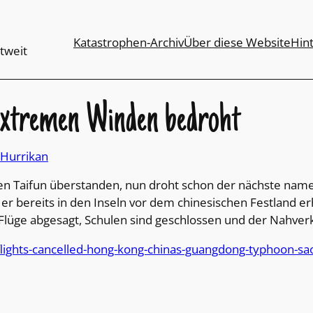
Katastrophen-Archiv
Über diese Website
Hin
tweit
extremen Winden bedroht
Hurrikan
n Taifun überstanden, nun droht schon der nächste namen
r bereits in den Inseln vor dem chinesischen Festland er
lüge abgesagt, Schulen sind geschlossen und der Nahverke
lights-cancelled-hong-kong-chinas-guangdong-typhoon-sa