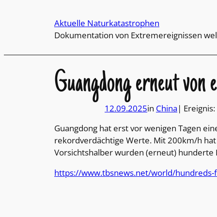
Direkt
zum
Aktuelle Naturkatastrophen
Inhalt
Dokumentation von Extremereignissen wel
wechseln
Guangdong erneut von 
12.09.2025
in
China
| Ereignis:
Guangdong hat erst vor wenigen Tagen eine
rekordverdächtige Werte. Mit 200km/h hat e
Vorsichtshalber wurden (erneut) hunderte F
https://www.tbsnews.net/world/hundreds-f