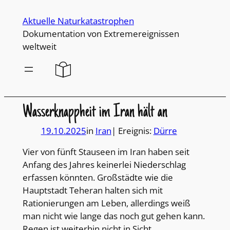
Direkt
Aktuelle Naturkatastrophen
zum
Dokumentation von Extremereignissen
Inhalt
weltweit
wechseln
Wasserknappheit im Iran hält an
19.10.2025
in
Iran
| Ereignis:
Dürre
Vier von fünft Stauseen im Iran haben seit
Anfang des Jahres keinerlei Niederschlag
erfassen könnten. Großstädte wie die
Hauptstadt Teheran halten sich mit
Rationierungen am Leben, allerdings weiß
man nicht wie lange das noch gut gehen kann.
Regen ist weiterhin nicht in Sicht.