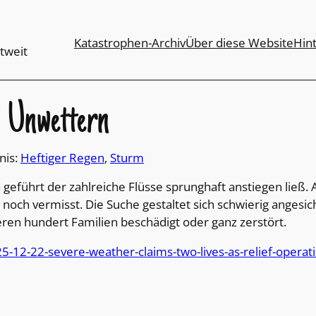
Katastrophen-Archiv
Über diese Website
Hin
tweit
h Unwettern
nis:
Heftiger Regen
, 
Sturm
en geführt der zahlreiche Flüsse sprunghaft anstiegen l
och vermisst. Die Suche gestaltet sich schwierig angesic
n hundert Familien beschädigt oder ganz zerstört.
5-12-22-severe-weather-claims-two-lives-as-relief-operati