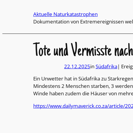
Direkt
zum
Aktuelle Naturkatastrophen
Inhalt
Dokumentation von Extremereignissen wel
wechseln
Tote und Vermisste nac
22.12.2025
in
Südafrika
| Ereig
Ein Unwetter hat in Südafrika zu Starkreg
Mindestens 2 Menschen starben, 3 werden n
Winde haben zudem die Häuser von mehrere
https://www.dailymaverick.co.za/article/202