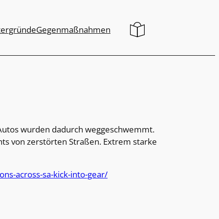
tergründe
Gegenmaßnahmen
ieß. Autos wurden dadurch weggeschwemmt.
hts von zerstörten Straßen. Extrem starke
ons-across-sa-kick-into-gear/