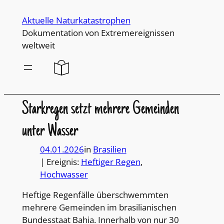
Direkt
Aktuelle Naturkatastrophen
zum
Dokumentation von Extremereignissen
Inhalt
weltweit
wechseln
Starkregen setzt mehrere Gemeinden
unter Wasser
04.01.2026
in
Brasilien
| Ereignis:
Heftiger Regen
, 
Hochwasser
Heftige Regenfälle überschwemmten
mehrere Gemeinden im brasilianischen
Bundesstaat Bahia. Innerhalb von nur 30