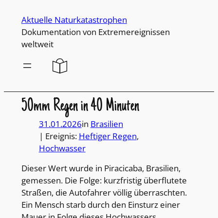
Direkt
Aktuelle Naturkatastrophen
zum
Dokumentation von Extremereignissen
Inhalt
weltweit
wechseln
50mm Regen in 40 Minuten
31.01.2026
in
Brasilien
| Ereignis:
Heftiger Regen
, 
Hochwasser
Dieser Wert wurde in Piracicaba, Brasilien,
gemessen. Die Folge: kurzfristig überflutete
Straßen, die Autofahrer völlig überraschten.
Ein Mensch starb durch den Einsturz einer
Mauer in Folge dieses Hochwassers.