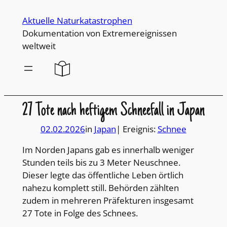
Direkt
Aktuelle Naturkatastrophen
zum
Dokumentation von Extremereignissen
Inhalt
weltweit
wechseln
27 Tote nach heftigem Schneefall in Japan
02.02.2026
in
Japan
| Ereignis:
Schnee
Im Norden Japans gab es innerhalb weniger
Stunden teils bis zu 3 Meter Neuschnee.
Dieser legte das öffentliche Leben örtlich
nahezu komplett still. Behörden zählten
zudem in mehreren Präfekturen insgesamt
27 Tote in Folge des Schnees.