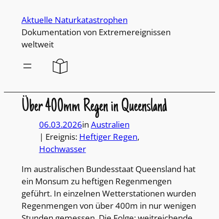
Direkt
Aktuelle Naturkatastrophen
zum
Dokumentation von Extremereignissen
Inhalt
weltweit
wechseln
Über 400mm Regen in Queensland
06.03.2026
in
Australien
| Ereignis:
Heftiger Regen
, 
Hochwasser
Im australischen Bundesstaat Queensland hat
ein Monsum zu heftigen Regenmengen
geführt. In einzelnen Wetterstationen wurden
Regenmengen von über 400m in nur wenigen
Stunden gemessen. Die Folge: weitreichende