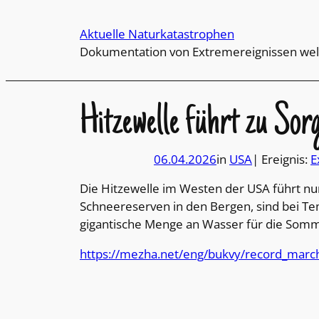
Direkt
zum
Aktuelle Naturkatastrophen
Inhalt
Dokumentation von Extremereignissen wel
wechseln
Hitzewelle führt zu So
06.04.2026
in
USA
| Ereignis:
E
Die Hitzewelle im Westen der USA führt n
Schneereserven in den Bergen, sind bei Te
gigantische Menge an Wasser für die Somm
https://mezha.net/eng/bukvy/record_marc