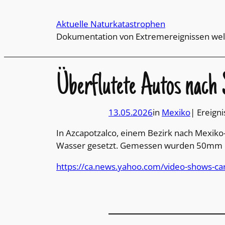
Direkt
zum
Aktuelle Naturkatastrophen
Inhalt
Dokumentation von Extremereignissen wel
wechseln
Überflutete Autos nach
13.05.2026
in
Mexiko
| Ereigni
In Azcapotzalco, einem Bezirk nach Mexiko
Wasser gesetzt. Gemessen wurden 50mm Re
https://ca.news.yahoo.com/video-shows-c