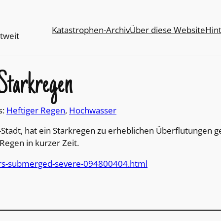
Katastrophen-Archiv
Über diese Website
Hin
tweit
 Starkregen
s:
Heftiger Regen
, 
Hochwasser
-Stadt, hat ein Starkregen zu erheblichen Überflutungen
gen in kurzer Zeit.
ars-submerged-severe-094800404.html