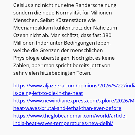
Celsius sind nicht nur eine Randerscheinung
sondern die neue Normalität für Millionen
Menschen. Selbst Küstenstädte wie
Meenambakkam kühlen trotz der Nähe zum
Ozean nicht ab. Man schätzt, dass fast 380
Millionen Inder unter Bedingungen leben,
welche die Grenzen der menschlichen
Physiologie übersteigen. Noch gibt es keine
Zahlen, aber man spricht bereits jetzt von
sehr vielen hitzebedingten Toten.
https://www.aljazeera.com/opinions/2026/5/22/indi
is-being-left-to-die-in-the-heat
https://www.newindianexpress.com/xplore/2026/Ma
heat-waves-brutal-and-lethal-than-ever-before
https://www.theglobeandmail.com/world/article-
india-heat-waves-temperatures-new-delhi/