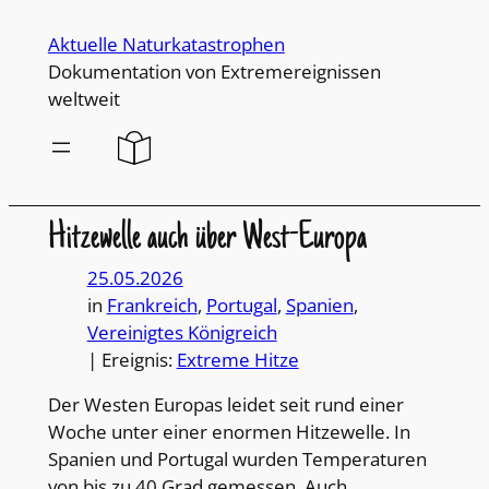
Direkt
Aktuelle Naturkatastrophen
zum
Dokumentation von Extremereignissen
Inhalt
weltweit
wechseln
Hitzewelle auch über West-Europa
25.05.2026
in
Frankreich
, 
Portugal
, 
Spanien
, 
Vereinigtes Königreich
| Ereignis:
Extreme Hitze
Der Westen Europas leidet seit rund einer
Woche unter einer enormen Hitzewelle. In
Spanien und Portugal wurden Temperaturen
von bis zu 40 Grad gemessen. Auch