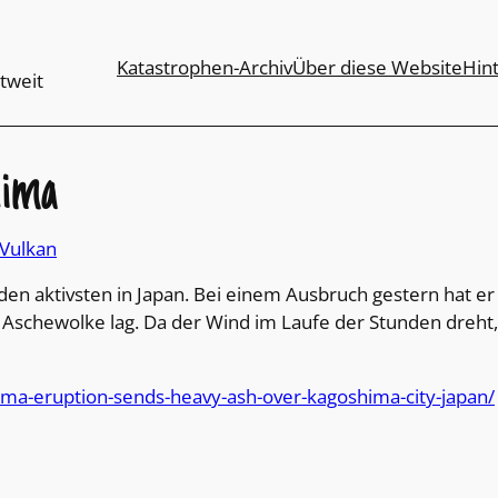
Katastrophen-Archiv
Über diese Website
Hin
tweit
hima
Vulkan
den aktivsten in Japan. Bei einem Ausbruch gestern hat er
 Aschewolke lag. Da der Wind im Laufe der Stunden dreht
ima-eruption-sends-heavy-ash-over-kagoshima-city-japan/