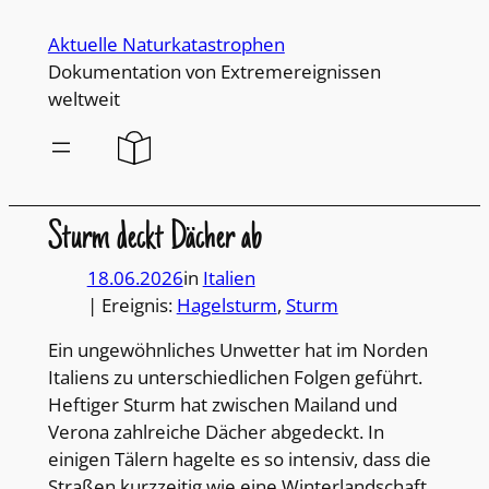
Direkt
Aktuelle Naturkatastrophen
zum
Dokumentation von Extremereignissen
Inhalt
weltweit
wechseln
Sturm deckt Dächer ab
18.06.2026
in
Italien
| Ereignis:
Hagelsturm
, 
Sturm
Ein ungewöhnliches Unwetter hat im Norden
Italiens zu unterschiedlichen Folgen geführt.
Heftiger Sturm hat zwischen Mailand und
Verona zahlreiche Dächer abgedeckt. In
einigen Tälern hagelte es so intensiv, dass die
Straßen kurzzeitig wie eine Winterlandschaft