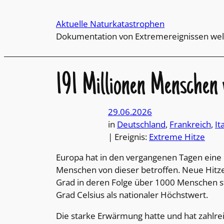
Direkt
zum
Aktuelle Naturkatastrophen
Inhalt
Dokumentation von Extremereignissen wel
wechseln
191 Millionen Menschen 
29.06.2026
in
Deutschland
, 
Frankreich
, 
It
| Ereignis:
Extreme Hitze
Europa hat in den vergangenen Tagen eine 
Menschen von dieser betroffen. Neue Hitze
Grad in deren Folge über 1000 Menschen sta
Grad Celsius als nationaler Höchstwert.
Die starke Erwärmung hatte und hat zahlr