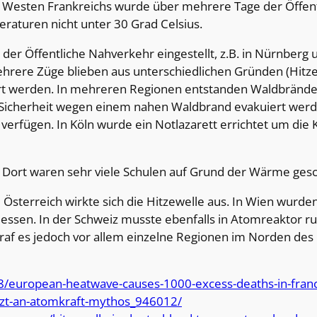
 Westen Frankreichs wurde über mehrere Tage der Öffentli
raturen nicht unter 30 Grad Celsius.
der Öffentliche Nahverkehr eingestellt, z.B. in Nürnberg
rere Züge blieben aus unterschiedlichen Gründen (Hitzesc
t werden. In mehreren Regionen entstanden Waldbrände.
 Sicherheit wegen einem nahen Waldbrand evakuiert wer
n verfügen. In Köln wurde ein Notlazarett errichtet um di
 Dort waren sehr viele Schulen auf Grund der Wärme gesc
nd Österreich wirkte sich die Hitzewelle aus. In Wien wurde
essen. In der Schweiz musste ebenfalls in Atomreaktor r
raf es jedoch vor allem einzelne Regionen im Norden des
8/european-heatwave-causes-1000-excess-deaths-in-fran
ratzt-an-atomkraft-mythos_946012/