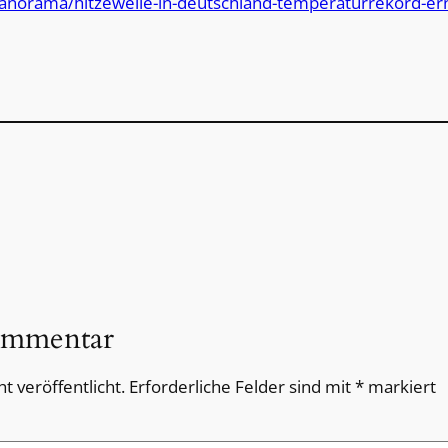
/panorama/hitzewelle-in-deutschland-temperaturrekord-
ommentar
t veröffentlicht.
Erforderliche Felder sind mit
*
markiert