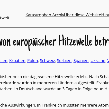
Katastrophen-Archiv
Über diese Website
Hin
tweit
von europäischer Hitzewelle betr
alien
, 
Kroatien
, 
Polen
, 
Schweiz
, 
Serbien
, 
Spanien
, 
Ukraine
, 
bisher noch nie dagewesene Hitzewelle erlebt. Nach Sch
rekorde wurden in mehreren Ländern aufgestellt. Frankr
rben. In Deutschland wurde an 3 Tagen in Folge neue Hitz
eiche Auswirkungen. In Frankreich mussten mehrere Atom