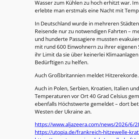
Wasser zum Kühlen zu hoch erhitzt war. Im
erlebte man erstmals eine Nacht mit Tempe
In Deutschland wurde in mehreren Städten 
Reisende nur zu notwendigen Fahrten – meh
und hunderte Passagiere mussten evakuier
mit rund 600 Einwohnern zu ihrer eigenen
ihr Limit da sie über keinerlei Klimaanlage
Bedürftigen zu helfen.
Auch Großbritannien meldet Hitzerekorde.
Auch in Polen, Serbien, Kroatien, Italien u
Temperaturen vor Ort 40 Grad Celsius gem
ebenfalls Höchstwerte gemeldet – dort bet
Westen der Ukraine an.
https://www.aljazeera.com/news/2026/6/2
https://utopia.de/frankreich-hitzewelle-k