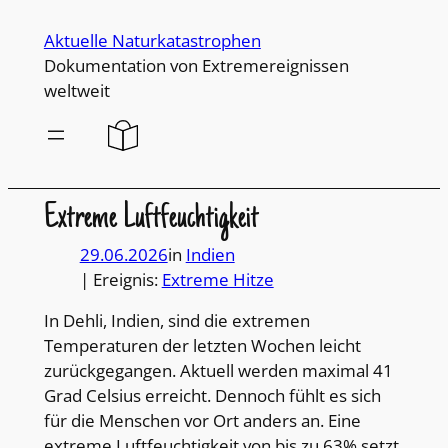
Direkt
Aktuelle Naturkatastrophen
zum
Dokumentation von Extremereignissen
Inhalt
weltweit
wechseln
Extreme Luftfeuchtigkeit
29.06.2026
in
Indien
| Ereignis:
Extreme Hitze
In Dehli, Indien, sind die extremen
Temperaturen der letzten Wochen leicht
zurückgegangen. Aktuell werden maximal 41
Grad Celsius erreicht. Dennoch fühlt es sich
für die Menschen vor Ort anders an. Eine
extreme Luftfeuchtigkeit von bis zu 63% setzt