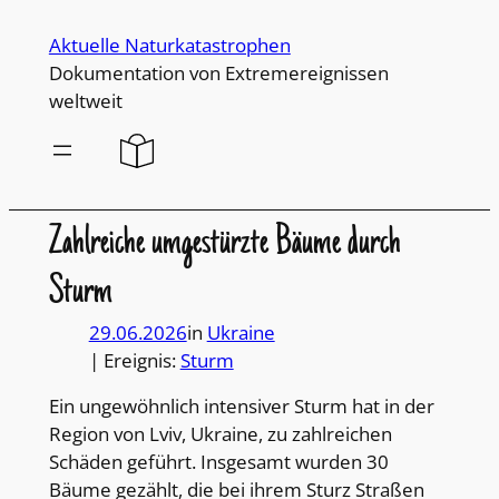
Direkt
Aktuelle Naturkatastrophen
zum
Dokumentation von Extremereignissen
Inhalt
weltweit
wechseln
Zahlreiche umgestürzte Bäume durch
Sturm
29.06.2026
in
Ukraine
| Ereignis:
Sturm
Ein ungewöhnlich intensiver Sturm hat in der
Region von Lviv, Ukraine, zu zahlreichen
Schäden geführt. Insgesamt wurden 30
Bäume gezählt, die bei ihrem Sturz Straßen