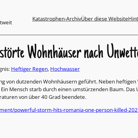
Katastrophen-Archiv
Über diese Website
Hin
tweit
erstörte Wohnhäuser nach Unwett
gnis:
Heftiger Regen
, 
Hochwasser
ung von dutzenden Wohnhäusern geführt. Neben heftigen 
. Ein Mensch starb durch einen umstürzenden Baum. Das U
raturen von über 40 Grad beendete.
ment/powerful-storm-hits-romania-one-person-killed-202