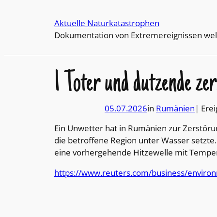
Direkt
zum
Aktuelle Naturkatastrophen
Inhalt
Dokumentation von Extremereignissen wel
wechseln
1 Toter und dutzende z
05.07.2026
in
Rumänien
| Erei
Ein Unwetter hat in Rumänien zur Zerstör
die betroffene Region unter Wasser setzte
eine vorhergehende Hitzewelle mit Tempe
https://www.reuters.com/business/environ