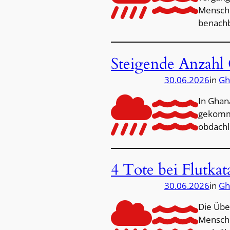
Mensche
benach
Steigende Anzahl 
30.06.2026
in
Gh
In Ghan
gekomme
obdachl
4 Tote bei Flutka
30.06.2026
in
Gh
Die Übe
Mensche