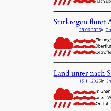
nach üb
Starkregen flutet 
29.06.2026
in
Gh
Ein ung
überflu
betroffe
Land unter nach S
15.11.2025
in
Gh
In Ghan
unter W
Ort füh