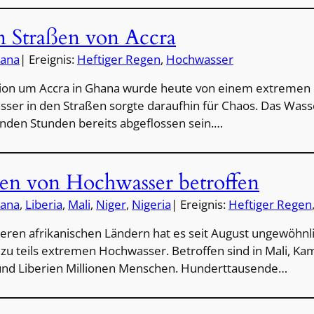
n Straßen von Accra
ana
| Ereignis:
Heftiger Regen
, 
Hochwasser
ion um Accra in Ghana wurde heute von einem extremen N
ser in den Straßen sorgte daraufhin für Chaos. Das Wasse
en Stunden bereits abgeflossen sein.…
en von Hochwasser betroffen
ana
, 
Liberia
, 
Mali
, 
Niger
, 
Nigeria
| Ereignis:
Heftiger Regen
eren afrikanischen Ländern hat es seit August ungewöhnlic
 zu teils extremen Hochwasser. Betroffen sind in Mali, Kam
nd Liberien Millionen Menschen. Hunderttausende…