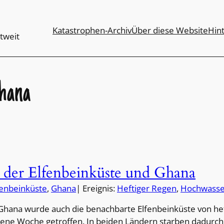
Katastrophen-Archiv
Über diese Website
Hin
tweit
hana
n der Elfenbeinküste und Ghana
fenbeinküste
, 
Ghana
| Ereignis:
Heftiger Regen
, 
Hochwasse
hana wurde auch die benachbarte Elfenbeinküste von he
ene Woche getroffen. In beiden Ländern starben dadurc