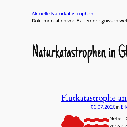
Direkt
zum
Aktuelle Naturkatastrophen
Inhalt
Dokumentation von Extremereignissen wel
wechseln
Naturkatastrophen in G
Flutkatastrophe a
06.07.2026
in
El
Neben G
vergang