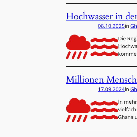
Hochwasser in de
08.10.2025
in
Gh
Die Reg
Hochwas
kommend
Millionen Mensch
17.09.2024
in
Gh
In mehr
vielfach
Ghana u