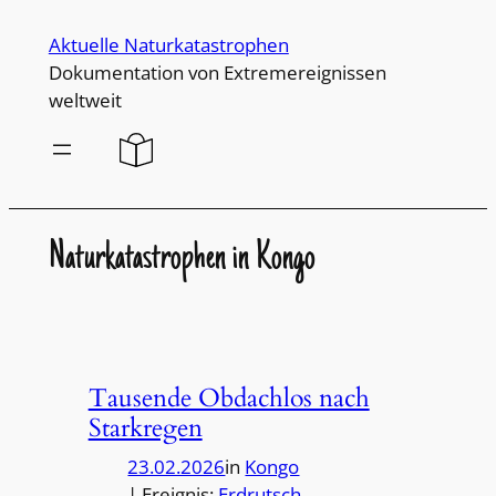
Direkt
Aktuelle Naturkatastrophen
zum
Dokumentation von Extremereignissen
Inhalt
weltweit
wechseln
Naturkatastrophen in Kongo
Tausende Obdachlos nach
Starkregen
23.02.2026
in
Kongo
| Ereignis:
Erdrutsch
, 