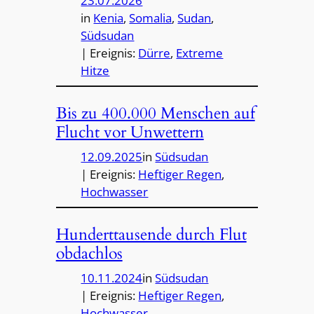
23.07.2026
in
Kenia
, 
Somalia
, 
Sudan
, 
Südsudan
| Ereignis:
Dürre
, 
Extreme
Hitze
Bis zu 400.000 Menschen auf
Flucht vor Unwettern
12.09.2025
in
Südsudan
| Ereignis:
Heftiger Regen
, 
Hochwasser
Hunderttausende durch Flut
obdachlos
10.11.2024
in
Südsudan
| Ereignis:
Heftiger Regen
, 
Hochwasser