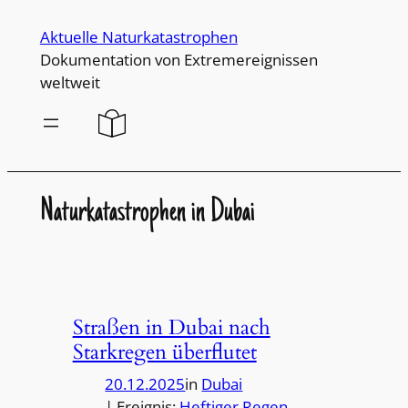
Direkt
Aktuelle Naturkatastrophen
zum
Dokumentation von Extremereignissen
Inhalt
weltweit
wechseln
Naturkatastrophen in Dubai
Straßen in Dubai nach
Starkregen überflutet
20.12.2025
in
Dubai
| Ereignis:
Heftiger Regen
, 