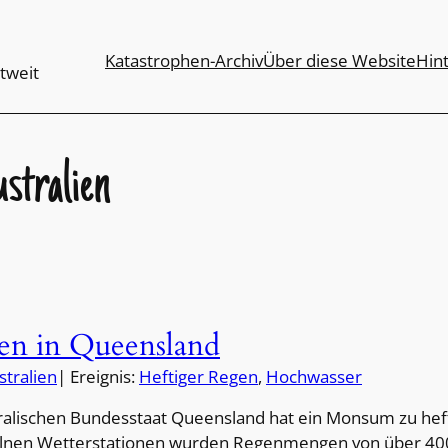
Katastrophen-Archiv
Über diese Website
Hin
tweit
stralien
n in Queensland
stralien
| Ereignis:
Heftiger Regen
, 
Hochwasser
ralischen Bundesstaat Queensland hat ein Monsum zu he
elnen Wetterstationen wurden Regenmengen von über 40