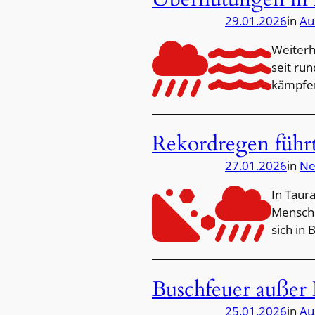
29.01.2026
in
Au
Weiterh
seit ru
kämpfe
Rekordregen führt
27.01.2026
in
Ne
In Taur
Mensche
sich in
Buschfeuer außer
25.01.2026
in
Au