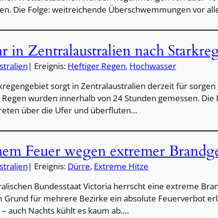
n. Die Folge: weitreichende Überschwemmungen vor al
r in Zentralaustralien nach Starkre
stralien
| Ereignis:
Heftiger Regen
, 
Hochwasser
kregengebiet sorgt in Zentralaustralien derzeit für sorge
egen wurden innerhalb von 24 Stunden gemessen. Die Fo
treten über die Ufer und überfluten…
chem Feuer wegen extremer Brandg
stralien
| Ereignis:
Dürre
, 
Extreme Hitze
ralischen Bundesstaat Victoria herrscht eine extreme Br
 Grund für mehrere Bezirke ein absolute Feuerverbot erl
 – auch Nachts kühlt es kaum ab.…