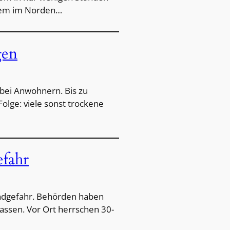
lem im Norden…
gen
n bei Anwohnern. Bis zu
lge: viele sonst trockene
efahr
andgefahr. Behörden haben
assen. Vor Ort herrschen 30-