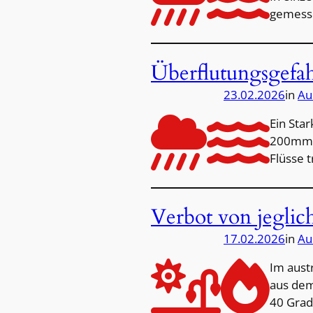
gemesse
Überflutungsgefah
23.02.2026
in
Au
Ein Star
200mm R
Flüsse 
Verbot von jegli
17.02.2026
in
Au
Im aust
aus dem
40 Grad