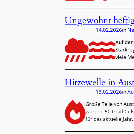
Ungewohnt heftig
14.02.2026
in
Ne
Auf der
Starkre
viele M
Hitzewelle in Aus
13.02.2026
in
Au
Große Teile von Aus
wurden 50 Grad Cels
für das aktuelle Jahr