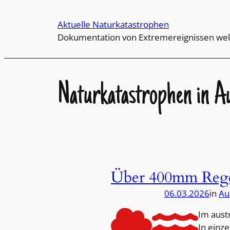
Direkt
zum
Aktuelle Naturkatastrophen
Inhalt
Dokumentation von Extremereignissen wel
wechseln
Naturkatastrophen in Au
Über 400mm Rege
06.03.2026
in
Au
Im aust
In einz