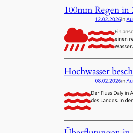
100mm Regen in 
12.02.2026
in
Au
Ein ans
einen r
Wasser.
Hochwasser besch
08.02.2026
in
Au
Der Fluss Daly in 
des Landes. In d
Überflutungen in 