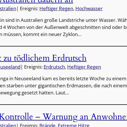
stralien
| Ereignis:
Heftiger Regen
, 
Hochwasser
in sind in Australien große Landstriche unter Wasser. Wä
nd 4 Wochen von der Außenwelt abgeschnitten sind oder b
n müssen, kommt ein neuer Zyklon…
 zu tödlichem Erdrutsch
useeland
| Ereignis:
Erdrutsch
, 
Heftiger Regen
anga in Neuseeland kam es bereits letzte Woche zu einem 
n starben unter gigantischen Erdmassen, die nach einem
 Bewegung gesetzt hatten. Laut…
 Kontrolle – Warnung an Anwohne
stralien
| Ereignis:
Brände
, 
Extreme Hitze