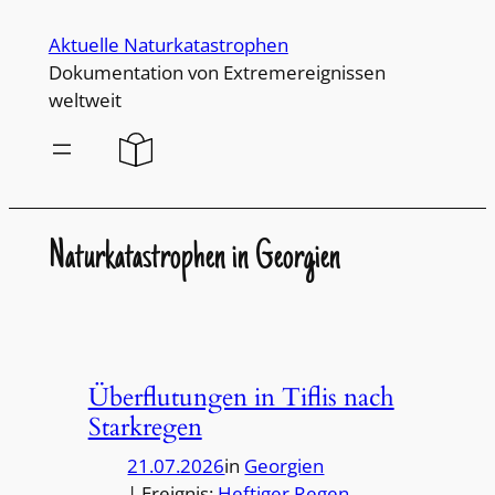
Direkt
Aktuelle Naturkatastrophen
zum
Dokumentation von Extremereignissen
Inhalt
weltweit
wechseln
Naturkatastrophen in Georgien
Überflutungen in Tiflis nach
Starkregen
21.07.2026
in
Georgien
| Ereignis:
Heftiger Regen
, 