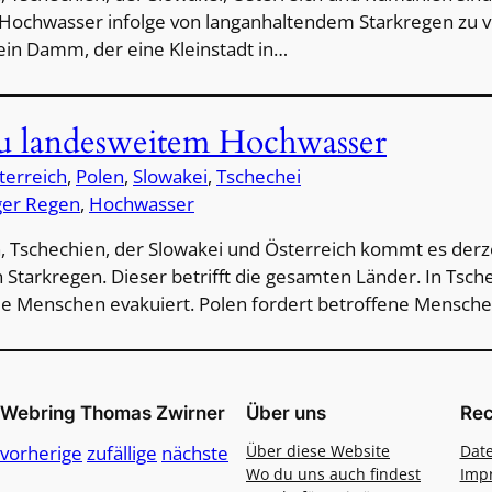
 Hochwasser infolge von langanhaltendem Starkregen zu v
in Damm, der eine Kleinstadt in…
zu landesweitem Hochwasser
terreich
, 
Polen
, 
Slowakei
, 
Tschechei
ger Regen
, 
Hochwasser
n, Tschechien, der Slowakei und Österreich kommt es der
n Starkregen. Dieser betrifft die gesamten Länder. In Tsc
e Menschen evakuiert. Polen fordert betroffene Mensch
Webring Thomas Zwirner
Über uns
Rec
vorherige
zufällige
nächste
Über diese Website
Dat
Wo du uns auch findest
Imp