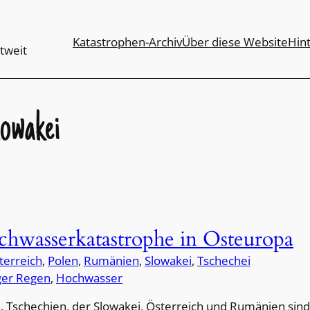
Katastrophen-Archiv
Über diese Website
Hin
tweit
owakei
chwasserkatastrophe in Osteuropa
terreich
, 
Polen
, 
Rumänien
, 
Slowakei
, 
Tschechei
ger Regen
, 
Hochwasser
n, Tschechien, der Slowakei, Österreich und Rumänien sind