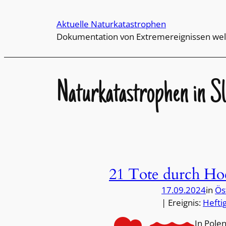
Direkt
zum
Aktuelle Naturkatastrophen
Inhalt
Dokumentation von Extremereignissen wel
wechseln
Naturkatastrophen in Sl
21 Tote durch Ho
17.09.2024
in
Ös
| Ereignis:
Hefti
In Pole