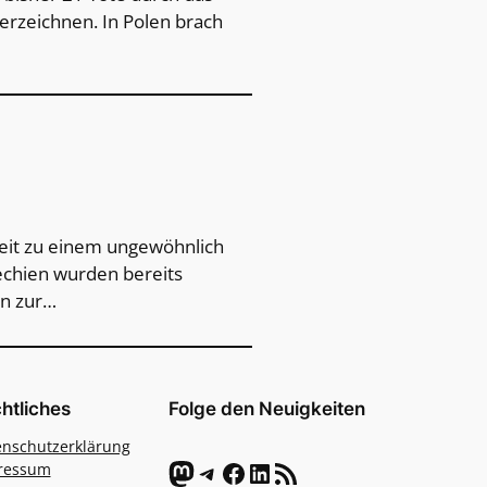
erzeichnen. In Polen brach
zeit zu einem ungewöhnlich
hechien wurden bereits
en zur…
htliches
Folge den Neuigkeiten
enschutzerklärung
Mastodon
Telegram
Facebook
LinkedIn
RSS-Feed
ressum