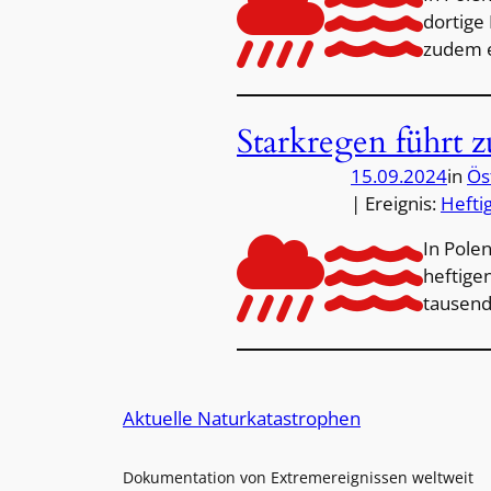
dortige
zudem e
Starkregen führt 
15.09.2024
in
Ös
| Ereignis:
Hefti
In Pole
heftige
tausend
Aktuelle Naturkatastrophen
Dokumentation von Extremereignissen weltweit