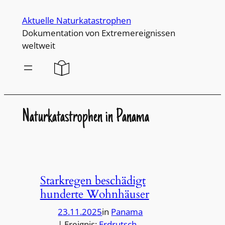
Direkt
Aktuelle Naturkatastrophen
zum
Dokumentation von Extremereignissen
Inhalt
weltweit
wechseln
Naturkatastrophen in Panama
Starkregen beschädigt
hunderte Wohnhäuser
23.11.2025
in
Panama
| Ereignis:
Erdrutsch
, 