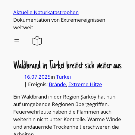
Direkt
Aktuelle Naturkatastrophen
zum
Dokumentation von Extremereignissen
Inhalt
weltweit
wechseln
Waldbrand in Türkei breitet sich weiter aus
16.07.2025
in
Türkei
| Ereignis:
Brände
, 
Extreme Hitze
Ein Waldbrand in der Region Şarköy hat nun
auf umgebende Regionen übergegriffen.
Feuerwehrleute haben die Flammen auch
weiterhin nicht unter Kontrolle. Warme Winde
und andauernde Trockenheit erschweren die
Arbeiten.