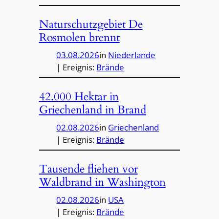
Naturschutzgebiet De
Rosmolen brennt
03.08.2026
in
Niederlande
| Ereignis:
Brände
42.000 Hektar in
Griechenland in Brand
02.08.2026
in
Griechenland
| Ereignis:
Brände
Tausende fliehen vor
Waldbrand in Washington
02.08.2026
in
USA
| Ereignis:
Brände