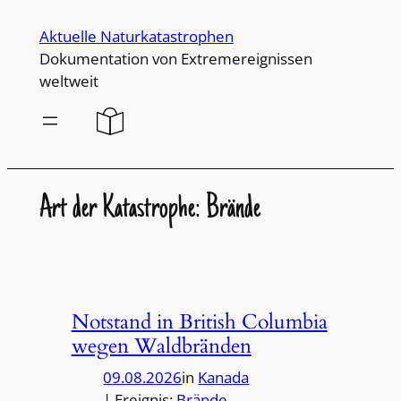
Direkt
Aktuelle Naturkatastrophen
zum
Dokumentation von Extremereignissen
Inhalt
weltweit
wechseln
Art der Katastrophe: Brände
Notstand in British Columbia
wegen Waldbränden
09.08.2026
in
Kanada
| Ereignis:
Brände