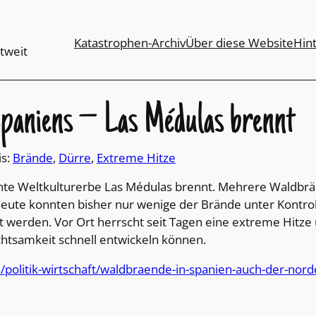
Katastrophen-Archiv
Über diese Website
Hin
tweit
paniens – Las Médulas brennt
is:
Brände
, 
Dürre
, 
Extreme Hitze
nte Weltkulturerbe Las Médulas brennt. Mehrere Waldbr
rleute konnten bisher nur wenige der Brände unter Kontr
t werden. Vor Ort herrscht seit Tagen eine extreme Hitze
htsamkeit schnell entwickeln können.
politik-wirtschaft/waldbraende-in-spanien-auch-der-nord