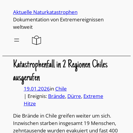
Direkt
Aktuelle Naturkatastrophen
zum
Dokumentation von Extremereignissen
Inhalt
weltweit
wechseln
Katastrophenfall in 2 Regionen Chiles
ausgerufen
19.01.2026
in
Chile
| Ereignis:
Brände
, 
Dürre
, 
Extreme
Hitze
Die Brände in Chile greifen weiter um sich.
Inzwischen starben insgesamt 19 Menschen,
zehntausende wurden evakuiert und fast 400