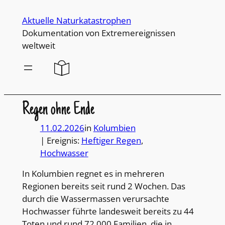
Direkt
Aktuelle Naturkatastrophen
zum
Dokumentation von Extremereignissen
Inhalt
weltweit
wechseln
Regen ohne Ende
11.02.2026
in
Kolumbien
| Ereignis:
Heftiger Regen
, 
Hochwasser
In Kolumbien regnet es in mehreren
Regionen bereits seit rund 2 Wochen. Das
durch die Wassermassen verursachte
Hochwasser führte landesweit bereits zu 44
Toten und rund 72.000 Familien, die in