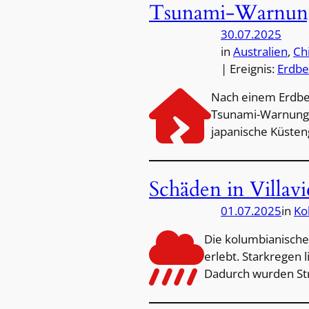
Tsunami-Warnung 
30.07.2025
in
Australien
, 
Ch
| Ereignis:
Erdb
Nach einem Erdbeb
Tsunami-Warnung f
japanische Küsten
Schäden in Villav
01.07.2025
in
Ko
Die kolumbianische 
erlebt. Starkregen l
Dadurch wurden S