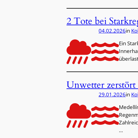
2 Tote bei Starkr
04.02.2026
in
Ko
Ein Sta
Innerha
überlast
Unwetter zerstört
29.01.2026
in
Ko
Medellí
Regenme
Zahlrei
…