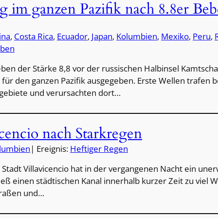
im ganzen Pazifik nach 8.8er Be
ina
, 
Costa Rica
, 
Ecuador
, 
Japan
, 
Kolumbien
, 
Mexiko
, 
Peru
, 
eben
en der Stärke 8,8 vor der russischen Halbinsel Kamtscha
ür den ganzen Pazifik ausgegeben. Erste Wellen trafen b
gebiete und verursachten dort…
icencio nach Starkregen
lumbien
| Ereignis:
Heftiger Regen
Stadt Villavicencio hat in der vergangenen Nacht ein une
ieß einen städtischen Kanal innerhalb kurzer Zeit zu viel W
traßen und…