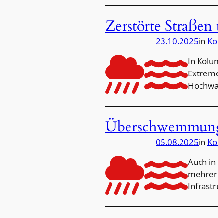
Zerstörte Straße
23.10.2025
in
Ko
In Kolu
Extreme
Hochwas
Überschwemmunge
05.08.2025
in
Ko
Auch in
mehrere
Infrast