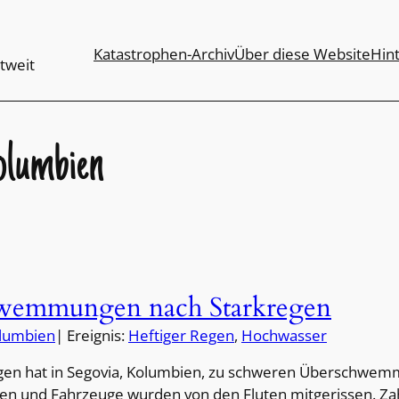
Katastrophen-Archiv
Über diese Website
Hin
tweit
olumbien
wemmungen nach Starkregen
lumbien
| Ereignis:
Heftiger Regen
, 
Hochwasser
gen hat in Segovia, Kolumbien, zu schweren Überschwe
n und Fahrzeuge wurden von den Fluten mitgerissen. Zahl