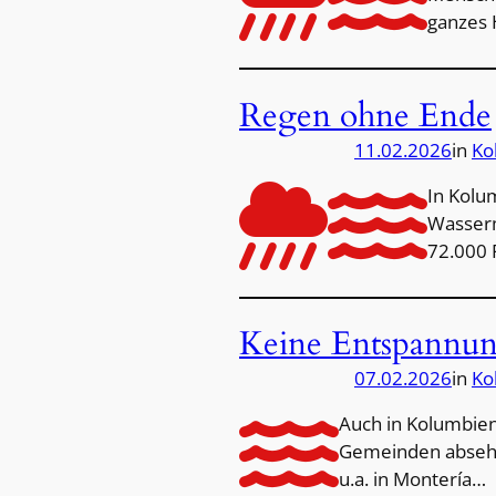
ganzes 
Regen ohne Ende
11.02.2026
in
Ko
In Kolu
Wasserm
72.000 
Keine Entspannung
07.02.2026
in
Ko
Auch in Kolumbien
Gemeinden absehba
u.a. in Montería…