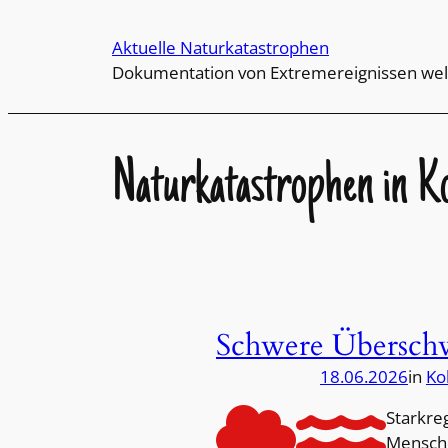
Direkt
zum
Aktuelle Naturkatastrophen
Inhalt
Dokumentation von Extremereignissen wel
wechseln
Naturkatastrophen in K
Schwere Übersch
18.06.2026
in
Ko
Starkre
Mensche