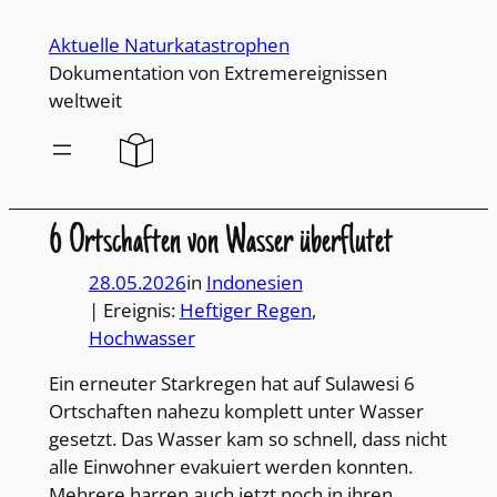
Direkt
Aktuelle Naturkatastrophen
zum
Dokumentation von Extremereignissen
Inhalt
weltweit
wechseln
6 Ortschaften von Wasser überflutet
28.05.2026
in
Indonesien
| Ereignis:
Heftiger Regen
, 
Hochwasser
Ein erneuter Starkregen hat auf Sulawesi 6
Ortschaften nahezu komplett unter Wasser
gesetzt. Das Wasser kam so schnell, dass nicht
alle Einwohner evakuiert werden konnten.
Mehrere harren auch jetzt noch in ihren