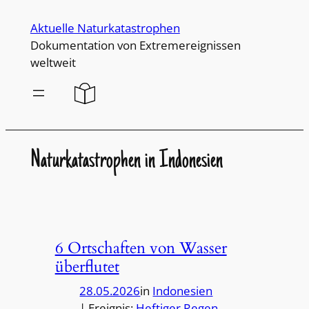
Direkt
Aktuelle Naturkatastrophen
zum
Dokumentation von Extremereignissen
Inhalt
weltweit
wechseln
Naturkatastrophen in Indonesien
6 Ortschaften von Wasser
überflutet
28.05.2026
in
Indonesien
| Ereignis:
Heftiger Regen
, 