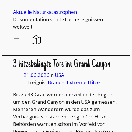
Direkt
Aktuelle Naturkatastrophen
zum
Dokumentation von Extremereignissen
Inhalt
weltweit
wechseln
3 hitzebedingte Tote im Grand Canyon
21.06.2026
in
USA
| Ereignis:
Brände
, 
Extreme Hitze
Bis zu 43 Grad werden derzeit in der Region
um den Grand Canyon in den USA gemessen.
Mehreren Wanderern wurde das zum
Verhängnis: sie starben der großen Hitze.
Behörden warnten schon im Vorfeld vor
Bewegung im Freien in der Region. Am Grund