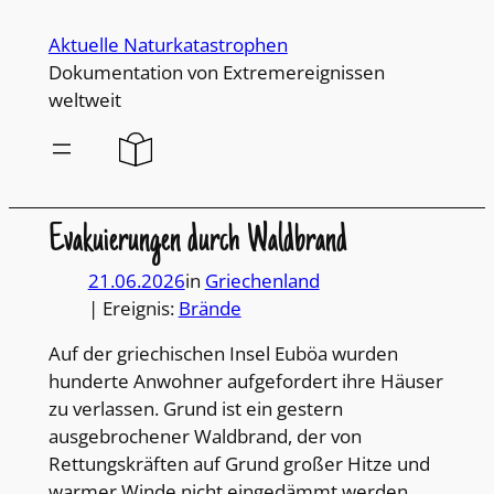
Direkt
Aktuelle Naturkatastrophen
zum
Dokumentation von Extremereignissen
Inhalt
weltweit
wechseln
Evakuierungen durch Waldbrand
21.06.2026
in
Griechenland
| Ereignis:
Brände
Auf der griechischen Insel Euböa wurden
hunderte Anwohner aufgefordert ihre Häuser
zu verlassen. Grund ist ein gestern
ausgebrochener Waldbrand, der von
Rettungskräften auf Grund großer Hitze und
warmer Winde nicht eingedämmt werden